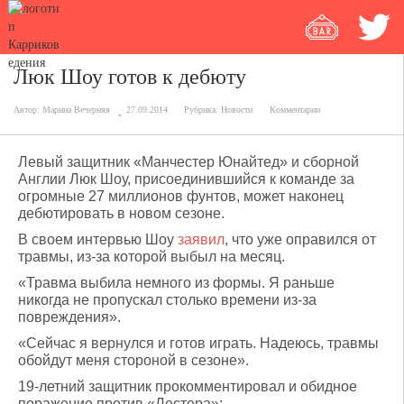
Люк Шоу готов к дебюту
Автор:
Марина Вечерняя
27.09.2014
Рубрика:
Новости
Комментарии
Левый защитник «Манчестер Юнайтед» и сборной
Англии Люк Шоу, присоединившийся к команде за
огромные 27 миллионов фунтов, может наконец
дебютировать в новом сезоне.
В своем интервью Шоу
заявил
, что уже оправился от
травмы, из-за которой выбыл на месяц.
«Травма выбила немного из формы. Я раньше
никогда не пропускал столько времени из-за
повреждения».
«Сейчас я вернулся и готов играть. Надеюсь, травмы
обойдут меня стороной в сезоне».
19-летний защитник прокомментировал и обидное
поражение против «Лестера»: