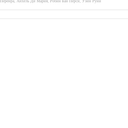
 Перейра
,
Анхель Ди Мария
,
Робин ван Перси
,
Уэйн Руни