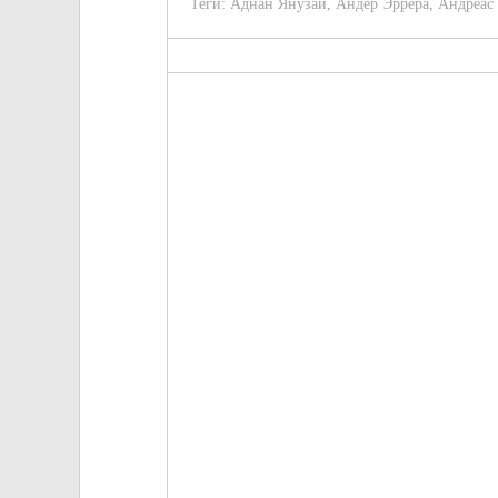
Теги:
Аднан Янузай
,
Андер Эррера
,
Андреас