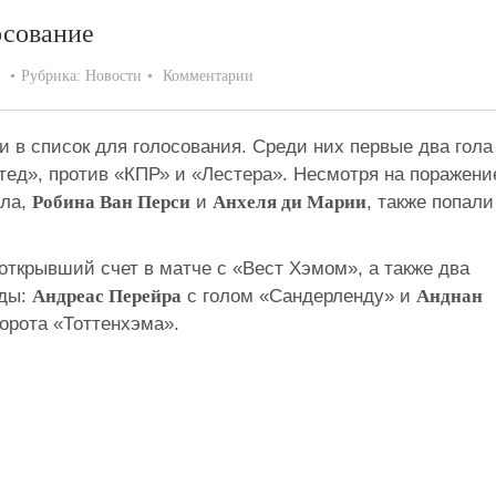
осование
Рубрика:
Новости
Комментарии
 в список для голосования. Среди них первые два гола
ед», против «КПР» и «Лестера». Несмотря на поражени
ола,
Робина Ван Перси
и
Анхеля ди Марии
, также попали
 открывший счет в матче с «Вест Хэмом», а также два
нды:
Андреас Перейра
с голом «Сандерленду» и
Анднан
орота «Тоттенхэма».