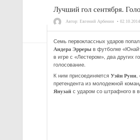
Лучший гол сентября. Гол
Автор:
Евгений Арбенин
02.10.2014
Семь первоклассных ударов попали
Андера Эрреры
в футболке «Юнайт
в игре с «Лестером», два других г
голосование.
К ним присоединяется
Уэйн Руни
,
претендента из молодежной кома
Янузай
с ударом со штрафного в в