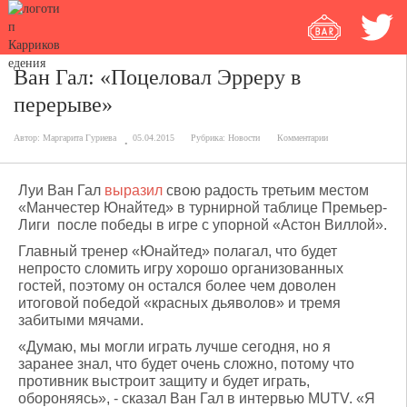
Ван Гал: «Поцеловал Эрреру в
перерыве»
Автор:
Маргарита Гуриева
05.04.2015
Рубрика:
Новости
Комментарии
Луи Ван Гал
выразил
свою радость третьим местом
«Манчестер Юнайтед» в турнирной таблице Премьер-
Лиги после победы в игре с упорной «Астон Виллой».
Главный тренер «Юнайтед» полагал, что будет
непросто сломить игру хорошо организованных
гостей, поэтому он остался более чем доволен
итоговой победой «красных дьяволов» и тремя
забитыми мячами.
«Думаю, мы могли играть лучше сегодня, но я
заранее знал, что будет очень сложно, потому что
противник выстроит защиту и будет играть,
обороняясь», - сказал Ван Гал в интервью MUTV. «Я