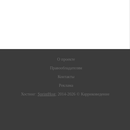
О проекте
Правообладателям
Контакты
Реклама
Хостинг:
SprintHost
; 2014-2026 © Карриковедение