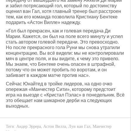
передачу от вышедшего на замену Анхеля Ди Марии
и забил потрясающий гол, который по достоинству
оценил ван Гал, хотя главный тренер был расстроен
тем, как его команда позволила Кристиану Бентеке
подарить «Астон Вилле» надежду.
«Гол был прекрасен, как и голевая передача Ди
Марии. Кажется, он был на поле всего минуту и успел
стать автором голевой передачи. Это превосходно.
Но после прекрасного гола Руни мы снова утратили
концентрацию. Вы всё видели: мы не контролировали
мяч в центре поля, и вы видите, к чему это привело.
Мы знаем, что Бентеке очень опасен в штрафной,
потому что он может пробить по воротам, и он
забивает в каждом матче против нас».
Сейчас Юнайтед в тройке лидеров, на одно очко
опережая «Манчестер Сити», которому предстоит
игра на выезде с «Кристал Пэлас» в понедельник. Всё
это обещает нам шикарное дерби на следующих
выходных.
Теги:
Андер Эррера
,
Астон Вилла
,
Луи ван Гал
,
Манчестер