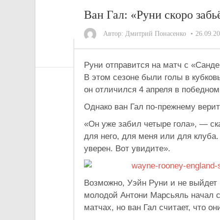
Ван Гал: «Руни скоро забьё
Автор:
Дмитрий Понасенко
26.09.2
Руни отправится на
матч с
«
Санде
В
этом сезоне были голы в
кубков
он
отличился 4 апреля в
победном
Однако ван Гал
по-прежнему
верит
«
Он
уже забил четыре гола
»
,
—
ск
для него, для меня или для клуба
уверен. Вот увидите
»
.
Возможно, Уэйн Руни и
не
выйдет 
молодой Антони Марсьяль начал с
матчах, но
ван Гал считает, что о