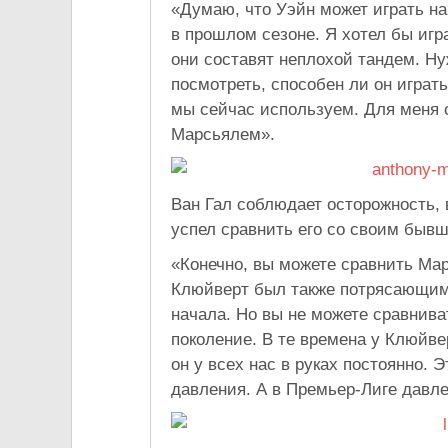
«
Думаю, что Уэйн может играть на
в
прошлом сезоне. Я
хотел
бы игр
они составят неплохой тандем. Н
посмотреть, способен
ли он
играть
мы
сейчас используем. Для меня 
Марсьялем
»
.
Ван Гал соблюдает осторожность,
успел сравнить его со
своим бывш
«
Конечно, вы
можете сравнить Ма
Клюйверт был также потрясающим,
начала. Но
вы
не
можете сравнива
поколение. В
те
времена у
Клюйве
он
у
всех нас в
руках постоянно. Э
давления. А
в
Премьер-Лиге
давле