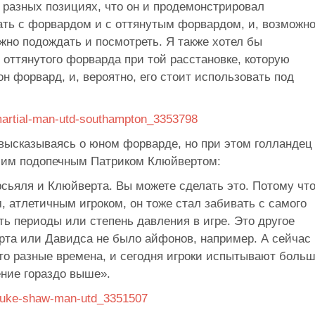
разных позициях, что он
и
продемонстрировал
ать с
форвардом и
с
оттянутым форвардом, и, возможно
ужно подождать и
посмотреть. Я
также хотел
бы
 оттянутого форварда при той расстановке, которую
он
форвард, и, вероятно, его стоит использовать под
 высказываясь о
юном форварде, но
при этом голландец
им подопечным Патриком Клюйвертом:
рсьяля и
Клюйверта. Вы
можете сделать это. Потому чт
 атлетичным игроком, он тоже
стал забивать с
самого
ть периоды или степень давления в
игре. Это другое
рта или Давидса не
было айфонов, например. А
сейчас
то разные времена, и
сегодня игроки испытывают боль
ние гораздо выше
»
.