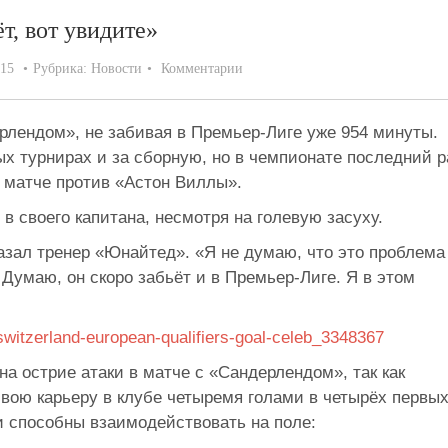
т, вот увидите»
015
Рубрика:
Новости
Комментарии
рлендом
»
, не
забивая в
Премьер-Лиге
уже 954
минуты.
ых турнирах и
за
сборную, но
в
чемпионате последний р
 матче против
«
Астон Виллы
»
.
 в
своего капитана, несмотря на
голевую засуху.
азал тренер
«
Юнайтед
»
.
«
Я
не
думаю, что это проблема
. Думаю, он
скоро забьёт и
в
Премьер-Лиге
. Я
в
этом
на
острие атаки в
матче с
«
Сандерлендом
»
, так как
вою карьеру в
клубе четыремя голами в
четырёх первы
ни способны взаимодействовать на
поле: