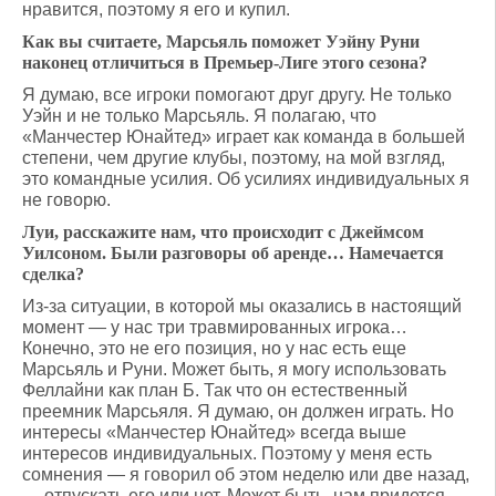
нравится, поэтому я его и купил.
Как вы считаете, Марсьяль поможет Уэйну Руни
наконец отличиться в Премьер-Лиге этого сезона?
Я думаю, все игроки помогают друг другу. Не только
Уэйн и не только Марсьяль. Я полагаю, что
«Манчестер Юнайтед» играет как команда в большей
степени, чем другие клубы, поэтому, на мой взгляд,
это командные усилия. Об усилиях индивидуальных я
не говорю.
Луи, расскажите нам, что происходит с Джеймсом
Уилсоном. Были разговоры об аренде… Намечается
сделка?
Из-за ситуации, в которой мы оказались в настоящий
момент — у нас три травмированных игрока…
Конечно, это не его позиция, но у нас есть еще
Марсьяль и Руни. Может быть, я могу использовать
Феллайни как план Б. Так что он естественный
преемник Марсьяля. Я думаю, он должен играть. Но
интересы «Манчестер Юнайтед» всегда выше
интересов индивидуальных. Поэтому у меня есть
сомнения — я говорил об этом неделю или две назад,
— отпускать его или нет. Может быть, нам придется