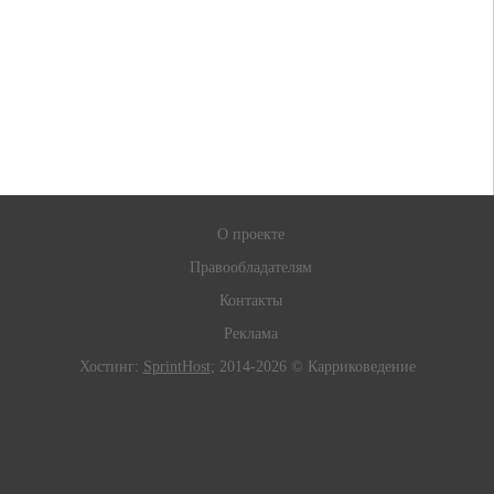
О проекте
Правообладателям
Контакты
Реклама
Хостинг:
SprintHost
; 2014-2026 © Карриковедение