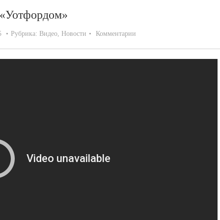
с «Уотфордом»
5
Рубрика:
Видео
,
Новости
Комментарии