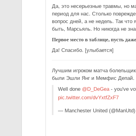
Да, это несерьезные травмы, но м
период для нас. Столько поврежде
вопрос дней, а не недель. Так что
быть, Марсьяль. Но никогда не зн
Первое место в таблице, пусть даж
Да! Спасибо. [улыбается]
Лучшим игроком матча болельщики
были Эшли Янг и Мемфис Депай.
Well done
@D_DeGea
- you've v
pic.twitter.com/dvYxtfZxF7
— Manchester United (@ManUtd