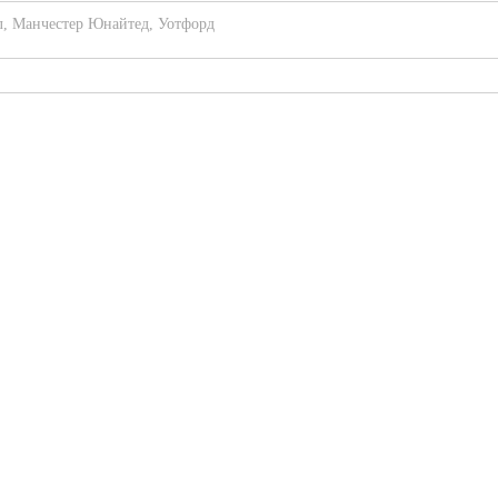
л
,
Манчестер Юнайтед
,
Уотфорд