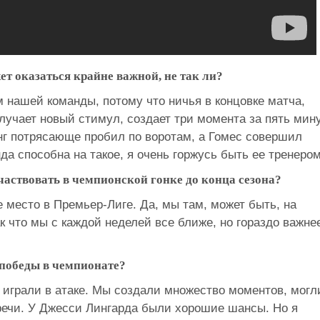
жет оказаться крайне важной, не так ли?
 нашей команды, потому что ничья в концовке матча,
олучает новый стимул, создает три момента за пять мину
нг потрясающе пробил по воротам, а Гомес совершил
да способна на такое, я очень горжусь быть ее тренером
частвовать в чемпионской гонке до конца сезона?
 место в Премьер-Лиге. Да, мы там, может быть, на
Так что мы с каждой неделей все ближе, но гораздо важне
 победы в чемпионате?
 играли в атаке. Мы создали множество моментов, могл
речи. У Джесси Лингарда были хорошие шансы. Но я