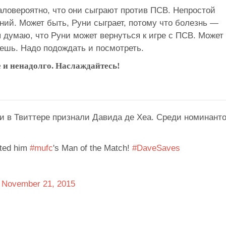
аловероятно, что они сыграют против ПСВ. Непростой
ний. Может быть, Руни сыграет, потому что болезнь —
 я думаю, что Руни может вернуться к игре с ПСВ. Может
аешь. Надо подождать и посмотреть.
е и ненадолго. Наслаждайтесь!
 в Твиттере признали Давида де Хеа. Среди номинант
oted him
#mufc
's Man of the Match!
#DaveSaves
)
November 21, 2015