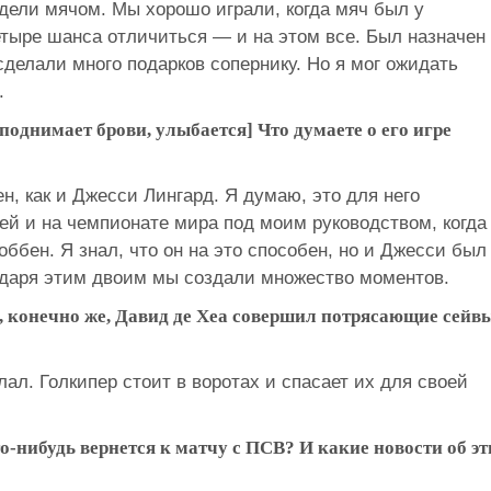
дели мячом. Мы хорошо играли, когда мяч был у
етыре шанса отличиться — и на этом все. Был назначен
сделали много подарков сопернику. Но я мог ожидать
.
поднимает брови, улыбается] Что думаете о его игре
н, как и Джесси Лингард. Я думаю, это для него
ей и на чемпионате мира под моим руководством, когда
ббен. Я знал, что он на это способен, но и Джесси был
годаря этим двоим мы создали множество моментов.
 конечно же, Давид де Хеа совершил потрясающие сейвы
лал. Голкипер стоит в воротах и спасает их для своей
-нибудь вернется к матчу с ПСВ? И какие новости об эт