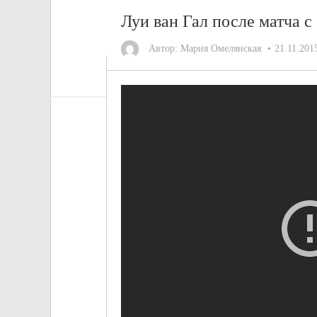
Луи ван Гал после матча 
Автор:
Мария Омелянская
21.11.201