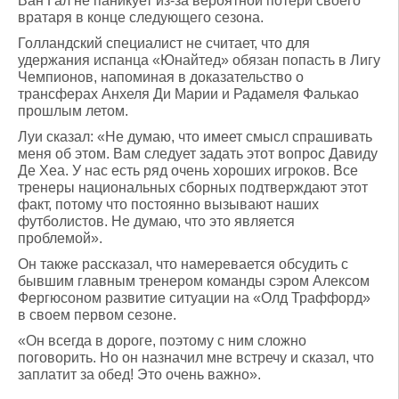
Ван Гал не паникует из-за вероятной потери своего
вратаря в конце следующего сезона.
Голландский специалист не считает, что для
удержания испанца «Юнайтед» обязан попасть в Лигу
Чемпионов, напоминая в доказательство о
трансферах Анхеля Ди Марии и Радамеля Фалькао
прошлым летом.
Луи сказал: «Не думаю, что имеет смысл спрашивать
меня об этом. Вам следует задать этот вопрос Давиду
Де Хеа. У нас есть ряд очень хороших игроков. Все
тренеры национальных сборных подтверждают этот
факт, потому что постоянно вызывают наших
футболистов. Не думаю, что это является
проблемой».
Он также рассказал, что намеревается обсудить с
бывшим главным тренером команды сэром Алексом
Фергюсоном развитие ситуации на «Олд Траффорд»
в своем первом сезоне.
«Он всегда в дороге, поэтому с ним сложно
поговорить. Но он назначил мне встречу и сказал, что
заплатит за обед! Это очень важно».