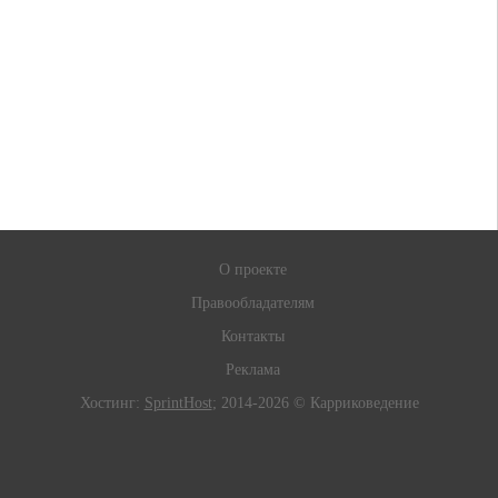
О проекте
Правообладателям
Контакты
Реклама
Хостинг:
SprintHost
; 2014-2026 © Карриковедение