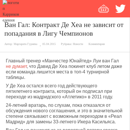
Ван Гал: Контракт Де Хеа не зависит от
попадания в Лигу Чемпионов
Автор:
Маргарита Гуриева
05.04.2015
Рубрика:
Новости
Комментарии
Главный тренер «Манчестер Юнайтед» Луи ван Гал
не думает
, что Давид Де Хеа покинет клуб летом даже
если команда лишится места в топ-4 турнирной
таблицы.
У Де Хеа остался всего год действующего
пятилетнего контракта, который он подписал при
переходе из мадридского «Атлетико» в 2011 году.
24-летний вратарь, по слухам, пока отказался от
обсуждения нового соглашения, и это в значительной
степени связывают с возможным переходом в «Реал
Мадрид» для замены 33-летнего Икера Касильяса.