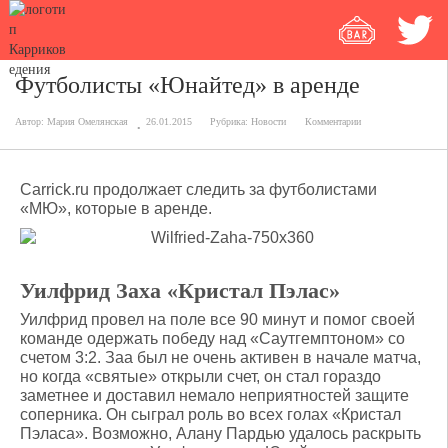
Футболисты «Юнайтед» в аренде
Автор:
Мария Омелянская
26.01.2015
Рубрика:
Новости
Комментарии
Carrick.ru продолжает следить за футболистами
«МЮ», которые в аренде.
Уилфрид Заха «Кристал Пэлас»
Уилфрид провел на поле все 90 минут и помог своей
команде одержать победу над «Саутгемптоном» со
счетом 3:2. Заа был не очень активен в начале матча,
но когда «святые» открыли счет, он стал гораздо
заметнее и доставил немало неприятностей защите
соперника. Он сыграл роль во всех голах «Кристал
Пэласа». Возможно, Алану Пардью удалось раскрыть