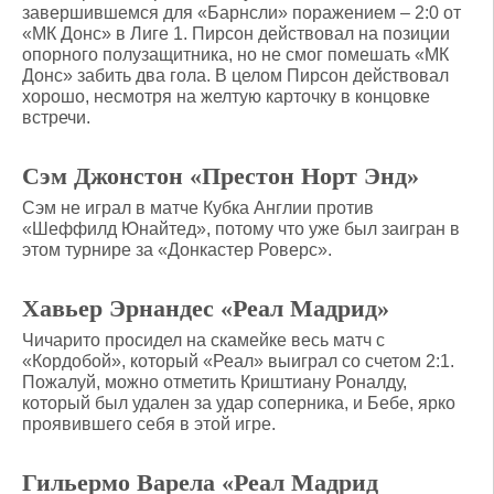
завершившемся для «Барнсли» поражением – 2:0 от
«МК Донс» в Лиге 1. Пирсон действовал на позиции
опорного полузащитника, но не смог помешать «МК
Донс» забить два гола. В целом Пирсон действовал
хорошо, несмотря на желтую карточку в концовке
встречи.
Сэм Джонстон «Престон Норт Энд»
Сэм не играл в матче Кубка Англии против
«Шеффилд Юнайтед», потому что уже был заигран в
этом турнире за «Донкастер Роверс».
Хавьер Эрнандес «Реал Мадрид»
Чичарито просидел на скамейке весь матч с
«Кордобой», который «Реал» выиграл со счетом 2:1.
Пожалуй, можно отметить Криштиану Роналду,
который был удален за удар соперника, и Бебе, ярко
проявившего себя в этой игре.
Гильермо Варела «Реал Мадрид