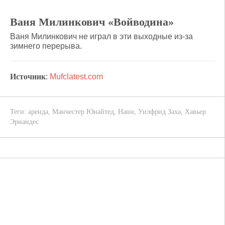
Ваня Милинкович «Войводина»
Ваня Милинкович не играл в эти выходные из-за
зимнего перерыва.
Источник
:
Mufclatest.com
Теги:
аренда
,
Манчестер Юнайтед
,
Нани
,
Уилфрид Заха
,
Хавьер
Эрнандес