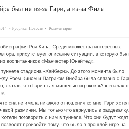
ра был не из-за Гари, а из-за Фила
2014
Рубрика:
Новости
Комментарии
тобиография Роя Кина. Среди множества интересных
втора, присутствует описание ситуации, в которую был
н из воспитанников «Манчестер Юнайтед».
 туннеле стадиона «Хайбери». До этого момента было
ежду Роем Кином и Патриком Виейра была связана с Гар
о, сказав, что Гари стал мишенью игроков «Арсенала» п
ла.
что она не имела никакого отношения ко мне. Гари хотел
чевой разминки. Мы только что вернулись в раздевалку.
" хотели поговорить с ним в туннеле. Что они будут ждат
не позволят произойти тому, что было в прошлой игре на