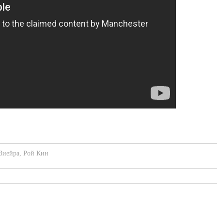
Виейра
,
Рой Кин