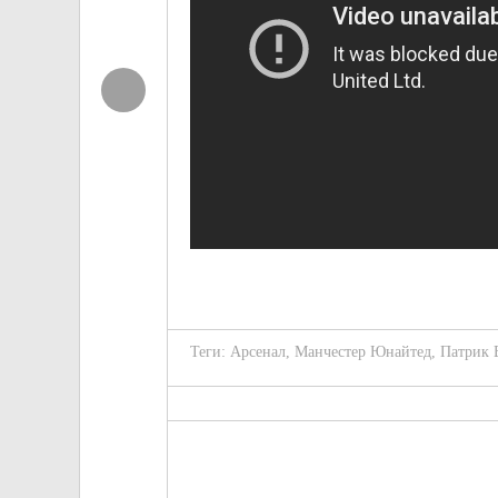
Теги:
Арсенал
,
Манчестер Юнайтед
,
Патрик 