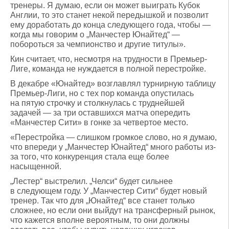
тренеры. Я думаю, если он может выиграть Кубок
Англии, то это станет некой передышкой и позволит
ему доработать до конца следующего года, чтобы —
когда мы говорим о „Манчестер Юнайтед“ —
побороться за чемпионство и другие титулы».
Кин считает, что, несмотря на трудности в Премьер-
Лиге, команда не нуждается в полной перестройке.
В декабре «Юнайтед» возглавлял турнирную таблицу
Премьер-Лиги, но с тех пор команда опустилась
на пятую строчку и столкнулась с труднейшей
задачей — за три оставшихся матча опередить
«Манчестер Сити» в гонке за четвертое место.
«Перестройка — слишком громкое слово, но я думаю,
что впереди у „Манчестер Юнайтед“ много работы из-
за того, что конкуренция стала еще более
насыщенной.
„Лестер“ выстрелил. „Челси“ будет сильнее
в следующем году. У „Манчестер Сити“ будет новый
тренер. Так что для „Юнайтед“ все станет только
сложнее, но если они выйдут на трансферный рынок,
что кажется вполне вероятным, то они должны