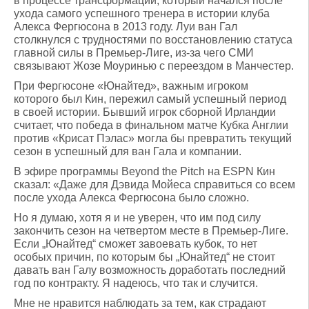
в процессе трансформации, который начался после
ухода самого успешного тренера в истории клуба
Алекса Фергюсона в 2013 году. Луи ван Гал
столкнулся с трудностями по восстановлению статуса
главной силы в Премьер-Лиге, из-за чего СМИ
связывают Жозе Моуринью с переездом в Манчестер.
При Фергюсоне «Юнайтед», важным игроком
которого был Кин, пережил самый успешный период
в своей истории. Бывший игрок сборной Ирландии
считает, что победа в финальном матче Кубка Англии
против «Крисат Пэлас» могла бы превратить текущий
сезон в успешный для ван Гала и компании.
В эфире программы Beyond the Pitch на ESPN Кин
сказал: «Даже для Дэвида Мойеса справиться со всем
после ухода Алекса Фергюсона было сложно.
Но я думаю, хотя я и не уверен, что им под силу
закончить сезон на четвертом месте в Премьер-Лиге.
Если „Юнайтед“ сможет завоевать кубок, то нет
особых причин, по которым бы „Юнайтед“ не стоит
давать ван Галу возможность доработать последний
год по контракту. Я надеюсь, что так и случится.
Мне не нравится наблюдать за тем, как страдают