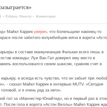
разыграется»
4
Рубрика:
Новости
Комментарии
ед» Майкл Каррик
уверен
, что болельщики наконец-то
красе после забитого колумбийцем мяча в ворота «Аст
карьеры в составе манкунианцев Фалькао всего лишь в
состав команды: Луи Ван Гал доверил ему место в
дамель воспользовался своим шансом, сравняв счет в
 карьеру, и всегда есть чувство, что он забьет при любо
», - сказал Майкл Каррик в интервью MUTV. «Сегодня
оловой, и я очень рад за него».
рой гол за «Манчестер Юнайтед», но и первый раз в это
ут. После гола в ворота «Астон Виллы» Майкл Каррик жд