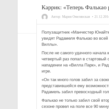
Каррик: «Теперь Фалькао 
Автор:
Мария Омелянская
21.12.201
Полузащитник «Манчестер Юнайт
увидят Радамеля Фалькао во всей 
Виллы».
После не самого удачного начала 
четвертый раз попал в стартовый 
нападении на «Вилла Парк», и Ра
игре.
«Он так много голов забил за свою
представившейся ему возможности
Радамель забил превосходный гол г
Фалькао не только забил свой вто
сезоне провел на поле все 90 мин