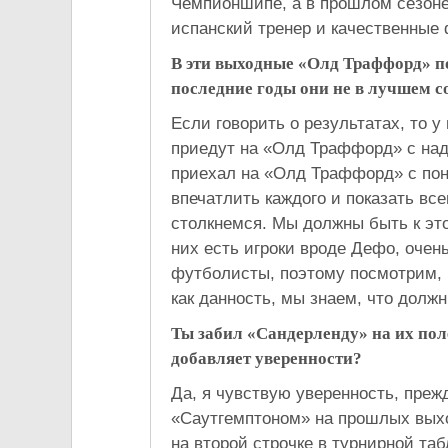
Чемпионшипе, а в прошлом сезоне
испанский тренер и качественные
В эти выходные «Олд Траффорд» по
последние годы они не в лучшем с
Если говорить о результатах, то у
приедут на «Олд Траффорд» с над
приехал на «Олд Траффорд» с пон
впечатлить каждого и показать все
столкнемся. Мы должны быть к это
них есть игроки вроде Дефо, оче
футболисты, поэтому посмотрим, 
как данность, мы знаем, что долж
Ты забил «Сандерленду» на их поле
добавляет уверенности?
Да, я чувствую уверенность, преж
«Саутгемптоном» на прошлых выхо
на второй строчке в турнирной таб