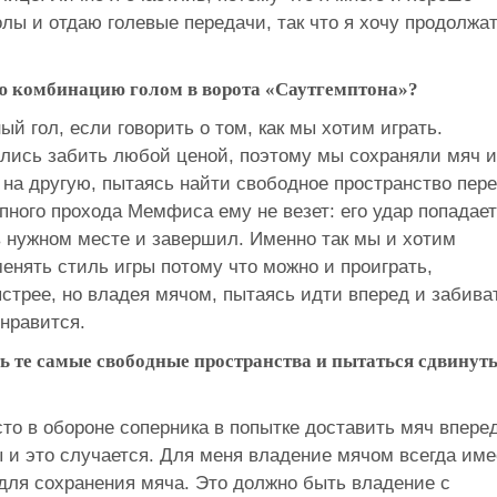
олы и отдаю голевые передачи, так что я хочу продолжа
ю комбинацию голом в ворота «Саутгемптона»?
ый гол, если говорить о том, как мы хотим играть.
ились забить любой ценой, поэтому мы сохраняли мяч и
 на другую, пытаясь найти свободное пространство пер
епного прохода Мемфиса ему не везет: его удар попадает
 в нужном месте и завершил. Именно так мы и хотим
менять стиль игры потому что можно и проиграть,
стрее, но владея мячом, пытаясь идти вперед и забива
 нравится.
ть те самые свободные пространства и пытаться сдвинут
то в обороне соперника в попытке доставить мяч впере
и это случается. Для меня владение мячом всегда име
 для сохранения мяча. Это должно быть владение с