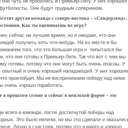
 они чуть не пробились в Премьер-Лигу. У них хороший
 футболисты. Они будут трудным соперником.
сетит другая команда с северо-востока – «Сандерленд».
остоянии. Как ты оцениваешь их игру?
 них сейчас не лучшее время, но я ожидаю, что они
еждой получить хоть что-нибудь. На их месте я бы
иманием того, что это большая игра и попытался бы
м, что они готовы к Премьер-Лиге. Так что вот с чем мы
му готовы, потому что они могут быть очень опасны. У
нь опытный и очень хороший нападающий. У них хороши
что произойдет. Мы не воспринимаем победу над ними
ны очень хорошо поработать.
 в прошлом сезоне и сейчас в неплохой форме – это
де всего в команде, после достигнутой победы над
дных. Это было нелегко, но мы это сделали и оказалис
лице. Лично я счастлив, потому что я много и хорошо