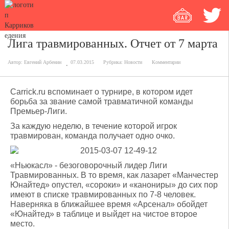
Лига травмированных. Отчет от 7 марта
Автор:
Евгений Арбенин
07.03.2015
Рубрика:
Новости
Комментарии
Carrick.ru вспоминает о турнире, в котором идет
борьба за звание самой травматичной команды
Премьер-Лиги.
За каждую неделю, в течение которой игрок
травмирован, команда получает одно очко.
«Ньюкасл» - безоговорочный лидер Лиги
Травмированных. В то время, как лазарет «Манчестер
Юнайтед» опустел, «сороки» и «канониры» до сих пор
имеют в списке травмированных по 7-8 человек.
Наверняка в ближайшее время «Арсенал» обойдет
«Юнайтед» в таблице и выйдет на чистое второе
место.