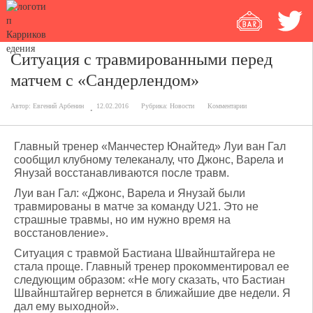
Ситуация с травмированными перед
матчем с «Сандерлендом»
Автор:
Евгений Арбенин
12.02.2016
Рубрика:
Новости
Комментарии
Главный тренер «Манчестер Юнайтед» Луи ван Гал
сообщил клубному телеканалу, что Джонс, Варела и
Янузай восстанавливаются после травм.
Луи ван Гал: «Джонс, Варела и Янузай были
травмированы в матче за команду U21. Это не
страшные травмы, но им нужно время на
восстановление».
Ситуация с травмой Бастиана Швайнштайгера не
стала проще. Главный тренер прокомментировал ее
следующим образом: «Не могу сказать, что Бастиан
Швайнштайгер вернется в ближайшие две недели. Я
дал ему выходной».