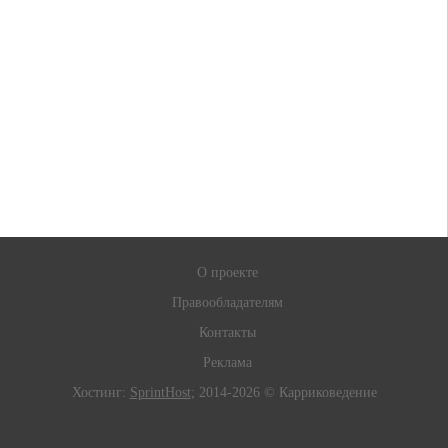
О проекте
Правообладателям
Контакты
Реклама
Хостинг:
SprintHost
; 2014-2026 © Карриковедение