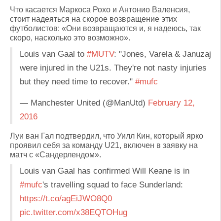
Что касается Маркоса Рохо и Антонио Валенсия,
стоит надеяться на скорое возвращение этих
футболистов: «Они возвращаются и, я надеюсь, так
скоро, насколько это возможно».
Louis van Gaal to
#MUTV
: "Jones, Varela & Januzaj
were injured in the U21s. They're not nasty injuries
but they need time to recover."
#mufc
— Manchester United (@ManUtd)
February 12,
2016
Луи ван Гал подтвердил, что Уилл Кин, который ярко
проявил себя за команду U21, включен в заявку на
матч с «Сандерлендом».
Louis van Gaal has confirmed Will Keane is in
#mufc
's travelling squad to face Sunderland:
https://t.co/agEiJWO8Q0
pic.twitter.com/x38EQTOHug