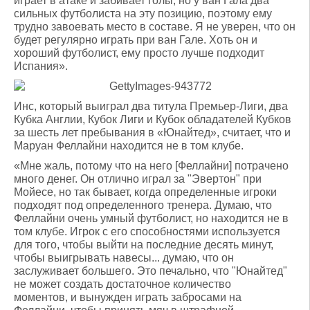
играет в атаке и забивает голы, но у ван Гала два
сильных футболиста на эту позицию, поэтому ему
трудно завоевать место в составе. Я не уверен, что он
будет регулярно играть при ван Гале. Хоть он и
хороший футболист, ему просто лучше подходит
Испания».
Инс, который выиграл два титула Премьер-Лиги, два
Кубка Англии, Кубок Лиги и Кубок обладателей Кубков
за шесть лет пребывания в «Юнайтед», считает, что и
Маруан Феллайни находится не в том клубе.
«Мне жаль, потому что на него [Феллайни] потрачено
много денег. Он отлично играл за "Эвертон" при
Мойесе, но так бывает, когда определенные игроки
подходят под определенного тренера. Думаю, что
Феллайни очень умный футболист, но находится не в
том клубе. Игрок с его способностями используется
для того, чтобы выйти на последние десять минут,
чтобы выигрывать навесы... думаю, что он
заслуживает большего. Это печально, что "Юнайтед"
не может создать достаточное количество
моментов, и вынужден играть забросами на