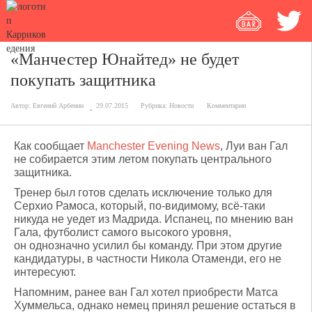
«Манчестер Юнайтед» не будет
покупать защитника
Автор:
Евгений Арбенин
29.07.2015
Рубрика:
Новости
Комментарии
Как сообщает
Manchester Evening News
, Луи ван Гал
не собирается этим летом покупать центрального
защитника.
Тренер был готов сделать исключение только для
Серхио Рамоса, который, по-видимому, всё-таки
никуда не уедет из Мадрида. Испанец, по мнению ван
Гала, футболист самого высокого уровня,
он однозначно усилил бы команду. При этом другие
кандидатуры, в частности Никола Отаменди, его не
интересуют.
Напомним, ранее ван Гал хотел приобрести Матса
Хуммельса, однако немец принял решение остаться в