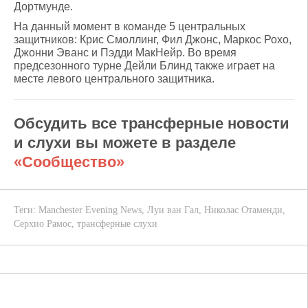
Дортмунде.
На данный момент в команде 5 центральных
защитников: Крис Смоллинг, Фил Джонс, Маркос Рохо,
Джонни Эванс и Пэдди МакНейр. Во время
предсезонного турне Дейли Блинд также играет на
месте левого центрального защитника.
Обсудить все трансферные новости
и слухи вы можете в разделе
«Сообщество»
Теги:
Manchester Evening News
,
Луи ван Гал
,
Николас Отаменди
,
Серхио Рамос
,
трансферные слухи