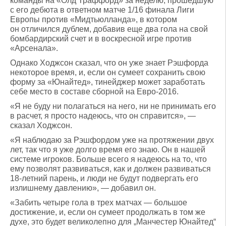
команды на «Олд Траффорд» за неделю, прошедшую
с его дебюта в ответном матче 1/16 финала Лиги
Европы против «Мидтьюлланда», в котором
он отличился дублем, добавив еще два гола на свой
бомбардирский счет и в воскресной игре против
«Арсенала».
Однако Ходжсон сказал, что он уже знает Рэшфорда
некоторое время, и, если он сумеет сохранить свою
форму за «Юнайтед», тинейджер может заработать
себе место в составе сборной на Евро-2016.
«Я не буду ни полагаться на него, ни не принимать его
в расчет, я просто надеюсь, что он справится», —
сказал Ходжсон.
«Я наблюдаю за Рэшфордом уже на протяжении двух
лет, так что я уже долго время его знаю. Он в нашей
системе игроков. Больше всего я надеюсь на то, что
ему позволят развиваться, как и должен развиваться
18-летний парень, и люди не будут подвергать его
излишнему давлению», — добавил он.
«Забить четыре гола в трех матчах — большое
достижение, и, если он сумеет продолжать в том же
духе, это будет великолепно для „Манчестер Юнайтед“