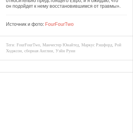
относительно предстоящего Евро, и я ожидаю, что
он подойдет к нему восстановившимся от травмы».
Источник и фото:
FourFourTwo
Теги:
FourFourTwo
,
Манчестер Юнайтед
,
Маркус Рэшфорд
,
Рой
Ходжсон
,
сборная Англии
,
Уэйн Руни