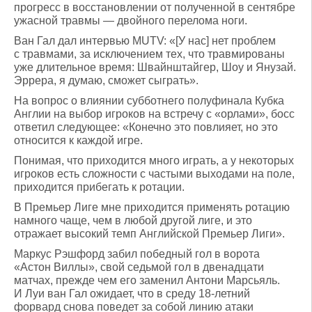
прогресс в восстановлении от полученной в сентябре
ужасной травмы — двойного перелома ноги.
Ван Гал дал интервью MUTV: «[У нас] нет проблем
с травмами, за исключением тех, что травмированы
уже длительное время: Швайнштайгер, Шоу и Янузай.
Эррера, я думаю, сможет сыграть».
На вопрос о влиянии субботнего полуфинала Кубка
Англии на выбор игроков на встречу с «орлами», босс
ответил следующее: «Конечно это повлияет, но это
относится к каждой игре.
Понимая, что приходится много играть, а у некоторых
игроков есть сложности с частыми выходами на поле,
приходится прибегать к ротации.
В Премьер Лиге мне приходится применять ротацию
намного чаще, чем в любой другой лиге, и это
отражает высокий темп Английской Премьер Лиги».
Маркус Рэшфорд забил победный гол в ворота
«Астон Виллы», свой седьмой гол в двенадцати
матчах, прежде чем его заменил Антони Марсьяль.
И Луи ван Гал ожидает, что в среду 18-летний
форвард снова поведет за собой линию атаки