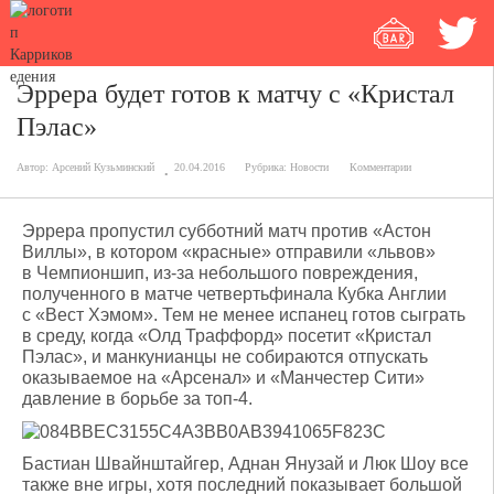
Эррера будет готов к матчу с «Кристал
Пэлас»
Автор:
Арсений Кузьминский
20.04.2016
Рубрика:
Новости
Комментарии
Эррера пропустил субботний матч против «Астон
Виллы», в котором «красные» отправили «львов»
в Чемпионшип, из-за небольшого повреждения,
полученного в матче четвертьфинала Кубка Англии
с «Вест Хэмом». Тем не менее испанец готов сыграть
в среду, когда «Олд Траффорд» посетит «Кристал
Пэлас», и манкунианцы не собираются отпускать
оказываемое на «Арсенал» и «Манчестер Сити»
давление в борьбе за топ-4.
Бастиан Швайнштайгер, Аднан Янузай и Люк Шоу все
также вне игры, хотя последний показывает большой