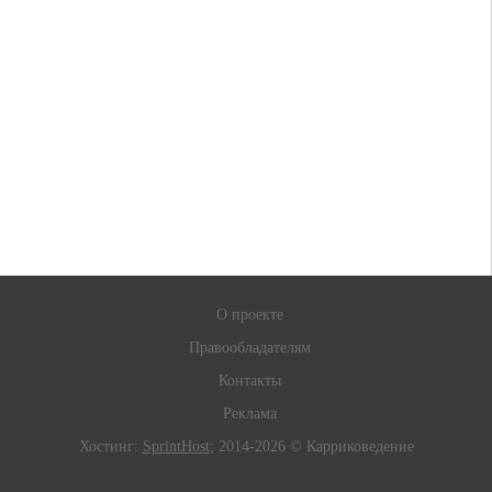
О проекте
Правообладателям
Контакты
Реклама
Хостинг:
SprintHost
; 2014-2026 © Карриковедение