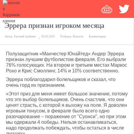
Эррера признан игроком месяца
Автор:
Евгений Арбенин
06.03.2015
Рубрика:
Новости
Комментарии
Полузащитник «Манчестер Юнайтед» Андер Эррера
признан лучшим футболистом февраля. Его выбрали
76% голосующих. На втором и третьем местах Маркос
Рохо и Крис Смоллинг, 14% и 10% соответственно.
Эррера поблагодарил болельщиков и сказал, что
очень горд их признанием.
«Этот приз для меня имеет большое значение, потому
что это выбор болельщиков. Очень счастлив, что они
ценят страсть, с которой я выхожу на поле. Я доволен
игровым тонусом, в феврале было всего одно
разочарование – поражение от "Суонси", но при этом
мы одержали 4 победы. Нельзя останавливаться,
надо продолжать побеждать, чтобы остаться в числе
лучших».