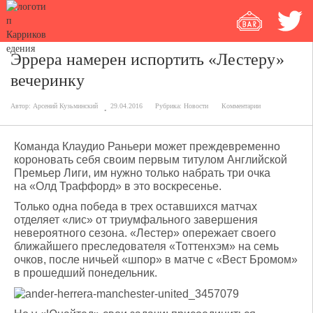
Эррера намерен испортить «Лестеру»
вечеринку
Автор:
Арсений Кузьминский
29.04.2016
Рубрика:
Новости
Комментарии
Команда Клаудио Раньери может преждевременно
короновать себя своим первым титулом Английской
Премьер Лиги, им нужно только набрать три очка
на «Олд Траффорд» в это воскресенье.
Только одна победа в трех оставшихся матчах
отделяет «лис» от триумфального завершения
невероятного сезона. «Лестер» опережает своего
ближайшего преследователя «Тоттенхэм» на семь
очков, после ничьей «шпор» в матче с «Вест Бромом»
в прошедший понедельник.