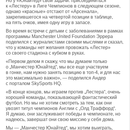
Но у «Юнайтед» свои задачи: присоединиться
к «Лестеру» в Лиге Чемпионов в следующем сезоне,
однако «красные» отстают от «Арсенала»,
закрепившегося на четвертой позиции в таблице,
на пять очков, имея одну игру в запасе.
Во время встречи с детьми с заболеваниями в рамках
программы Manchester United Foundation Эррера
поделился с журналистами своими мыслями и сказал,
что у команды нет желания провожать «Лестер»
со своего стадиона с кубком в руках.
«Первом делом я скажу, что мы думаем только
о „Манчестер Юнайтед“, мы все еще участвуем
в гонке, нам нужно занять позицию в топ-4, и для нас
это максимально важно», — поделился Андер
с порталом SkySports HQ.
«В конце концов, мы играем против „Лестера“, очень
хорошей команды, показывающей фантастический
футбол. Но мы не хотим смотреть за тем, как они
увозят титул чемпионов Англии с „Олд Траффорд“.
Я думаю, они заслуживают победы в чемпионате, но
надеюсь, завершат они свою миссию у себя дома.
Мы — „Манчестер Юнайтед“, мы хотим выиграть,