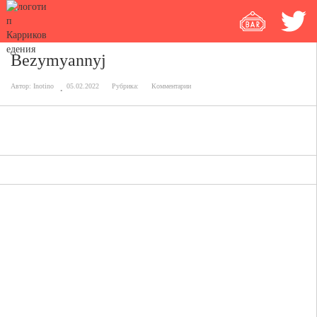
Bezymyannyj
Автор:
Inotino
05.02.2022
Рубрика:
Комментарии