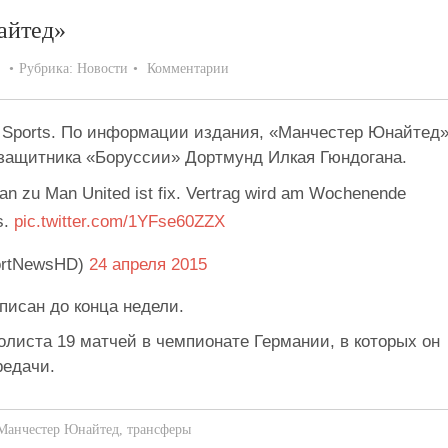
айтед»
Рубрика:
Новости
Комментарии
y Sports. По информации издания, «Манчестер Юнайтед
узащитника «Боруссии» Дортмунд Илкая Гюндогана.
zu Man United ist fix. Vertrag wird am Wochenende
s.
pic.twitter.com/1YFse60ZZX
ortNewsHD)
24 апреля 2015
писан до конца недели.
листа 19 матчей в чемпионате Германии, в которых он
редачи.
Манчестер Юнайтед
,
трансферы