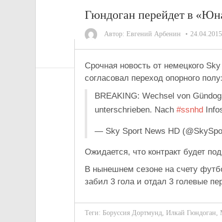
Гюндоган перейдет в «Юн
Автор:
Евгений Арбенин
24.04.2015
Срочная новость от немецкого Sk
согласовал переход опорного пол
BREAKING: Wechsel von Gündogan 
unterschrieben. Nach
#ssnhd
Info
— Sky Sport News HD (@SkySp
Ожидается, что контракт будет под
В нынешнем сезоне на счету футбо
забил 3 гола и отдал 3 голевые пе
Теги:
Боруссия Дортмунд
,
Илкай Гюндоган
,