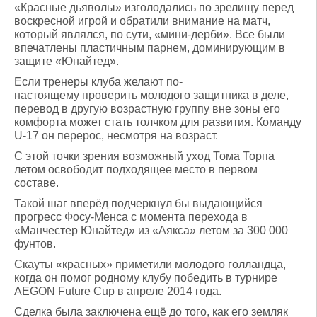
«Красные дьяволы» изголодались по зрелищу перед
воскресной игрой и обратили внимание на матч,
который являлся, по сути, «мини-дерби». Все были
впечатлены пластичным парнем, доминирующим в
защите «Юнайтед».
Если тренеры клуба желают по-
настоящему проверить молодого защитника в деле,
перевод в другую возрастную группу вне зоны его
комфорта может стать толчком для развития. Команду
U-17 он перерос, несмотря на возраст.
С этой точки зрения возможный уход Тома Торпа
летом освободит подходящее место в первом
составе.
Такой шаг вперёд подчеркнул бы выдающийся
прогресс Фосу-Менса с момента перехода в
«Манчестер Юнайтед» из «Аякса» летом за 300 000
фунтов.
Скауты «красных» приметили молодого голландца,
когда он помог родному клубу победить в турнире
AEGON Future Cup в апреле 2014 года.
Сделка была заключена ещё до того, как его земляк