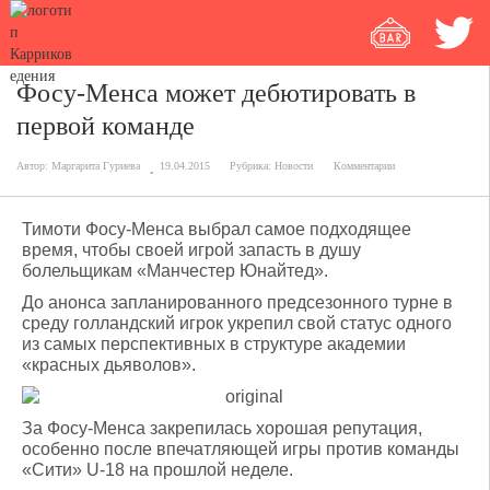
Фосу-Менса может дебютировать в
первой команде
Автор:
Маргарита Гуриева
19.04.2015
Рубрика:
Новости
Комментарии
Тимоти Фосу-Менса выбрал самое подходящее
время, чтобы своей игрой запасть в душу
болельщикам «Манчестер Юнайтед».
До анонса запланированного предсезонного турне в
среду голландский игрок укрепил свой статус одного
из самых перспективных в структуре академии
«красных дьяволов».
За Фосу-Менса закрепилась хорошая репутация,
особенно после впечатляющей игры против команды
«Сити» U-18 на прошлой неделе.