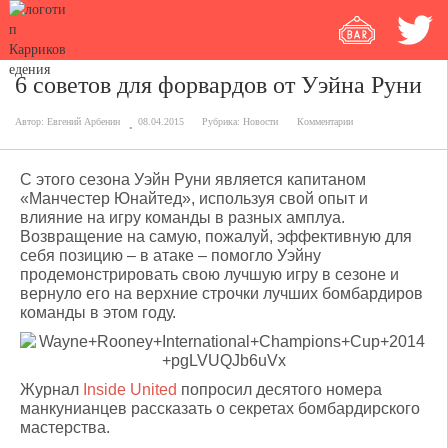
6 советов для форвардов от Уэйна Руни
Автор:
Евгений Арбенин
08.04.2015
Рубрика:
Новости
Комментарии
С этого сезона Уэйн Руни является капитаном
«Манчестер Юнайтед», используя свой опыт и
влияние на игру команды в разных амплуа.
Возвращение на самую, пожалуй, эффективную для
себя позицию – в атаке – помогло Уэйну
продемонстрировать свою лучшую игру в сезоне и
вернуло его на верхние строчки лучших бомбардиров
команды в этом году.
Журнал
Inside United
попросил десятого номера
манкунианцев рассказать о секретах бомбардирского
мастерства.