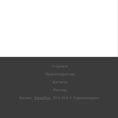
О проекте
Правообладателям
Контакты
Реклама
Хостинг:
SprintHost
; 2014-2026 © Карриковедение