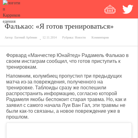
Фалькао: «Я готов тренироваться»
Автор:
Евгений Арбенин
12.11.2014
Рубрика:
Новости
Комментарии
Форвард «Манчестер Юнайтед» Радамель Фалькао в
своем инстаграм сообщил, что готов приступить к
тренировкам.
Напомним, колумбиец пропустил три предыдущих
матча из-за повреждения, полученного на
тренировке. Таблоиды сразу же поспешили
распространить информацию, согласно которой
Радамеля якобы беспокоит старая травма. Но, как и
заявил с самого начала Луи Ван Гал, эти травмы не
были как-то связаны, а новое повреждение уже в
прошлом.