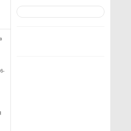
в
6-
Я