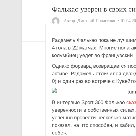
Фалькао уверен в своих с
Автор:
Дмитрий Понасенко
01.04.2
Радамель Фалькао пока не лучшим
4 гола в 22 матчах. Многие полага
колумбиец уедет во французский 
Однако форвард возвращается пос
активе. Радамель отличился дважд
0) и один раз во встрече с Кувейт
В интервью Sport 360 Фалькао
ска
уверенности в собственных силах.
успешно провести несколько матче
показал, на что способен, и заби
себе».