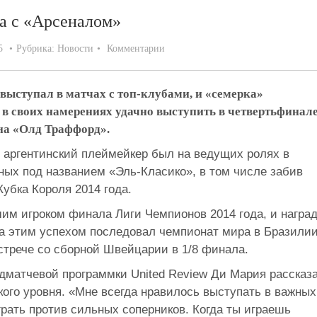
а с «Арсеналом»
5
Рубрика:
Новости
Комментарии
выступал в матчах с топ-клубами, и «семерка»
в своих намерениях удачно выступить в четвертьфинал
на «Олд Траффорд».
 аргентинский плеймейкер был на ведущих ролях в
ных под названием «Эль-Класико», в том числе забив
Кубка Короля 2014 года.
им игроком финала Лиги Чемпионов 2014 года, и награ
За этим успехом последовал чемпионат мира в Бразилии
стрече со сборной Швейцарии в 1/8 финала.
дматчевой программки United Review Ди Мария рассказ
ого уровня. «Мне всегда нравилось выступать в важных
грать против сильных соперников. Когда ты играешь