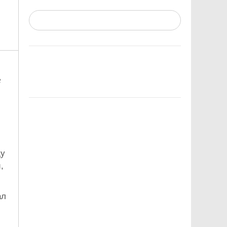
е
ду
,
ал