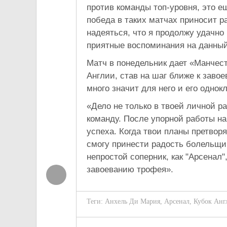
против команды топ-уровня, это 
победа в таких матчах приносит ра
надеяться, что я продолжу удачно 
приятные воспоминания на данный
Матч в понедельник дает «Манчес
Англии, став на шаг ближе к заво
много значит для него и его однок
«Дело не только в твоей личной р
команду. После упорной работы на
успеха. Когда твои планы претвор
смогу принести радость болельщик
непростой соперник, как "Арсенал"
завоеванию трофея».
Теги:
Анхель Ди Мария
,
Арсенал
,
Кубок Анг