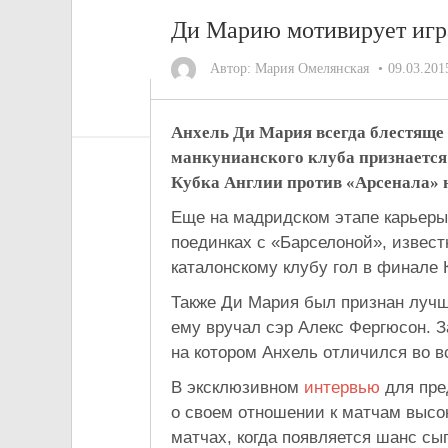
Ди Марию мотивирует игр
Автор:
Мария Омелянская
09.03.201
Анхель Ди Мария всегда блестяще 
манкунианского клуба признается 
Кубка Англии против «Арсенала» 
Еще на мадридском этапе карьеры
поединках с «Барселоной», извест
каталонскому клубу гол в финале 
Также Ди Мария был признан лучш
ему вручал сэр Алекс Фергюсон. 
на котором Анхель отличился во в
В эксклюзивном
интервью
для пре
о своем отношении к матчам высок
матчах, когда появляется шанс сы