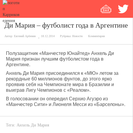
Ди Мария – футболист года в Аргентине
Автор:
Евгений Арбенин
18.12.2014
Рубрика:
Новости
Комментарии
Полузащитник «Манчестер Юнайтед» Анхель Ди
Мария признан лучшим футболистом года в
Аргентине.
Анхель Ди Мария присоединился к «МЮ» летом за
рекордные 60 миллионов фунтов, до этого ярко
проявив себя на Чемпионате мира в Бразилии и
выиграв Лигу Чемпионов с «Реалом».
В голосовании он опередил Серхио Агуэро из
«Манчестер Сити» и Лионеля Месси из «Барселоны».
Теги:
Анхель Ди Мария