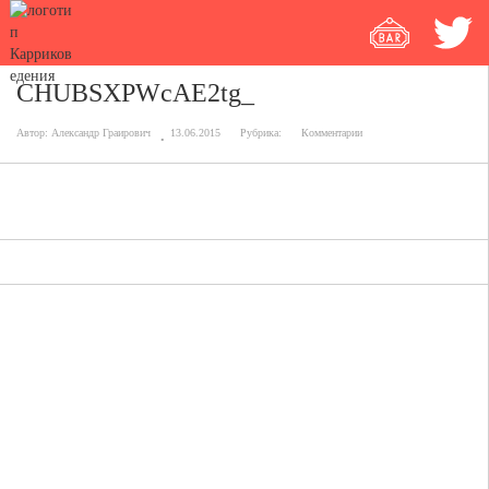
CHUBSXPWcAE2tg_
Автор:
Александр Граирович
13.06.2015
Рубрика:
Комментарии