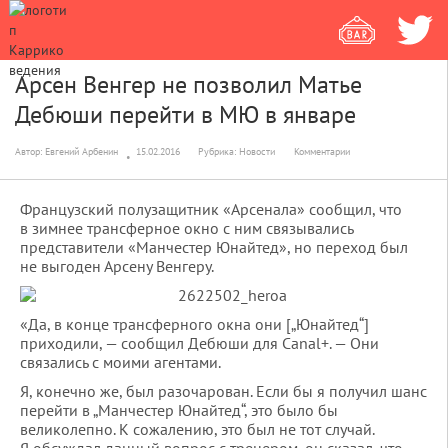
Арсен Венгер не позволил Матье
Дебюши перейти в МЮ в январе
Автор:
Евгений Арбенин
15.02.2016
Рубрика:
Новости
Комментарии
Французский полузащитник «Арсенала» сообщил, что
в зимнее трансферное окно с ним связывались
представители «Манчестер Юнайтед», но переход был
не выгоден Арсену Венгеру.
«Да, в конце трансферного окна они [„Юнайтед“]
приходили, — сообщил Дебюши для Canal+. — Они
связались с моими агентами.
Я, конечно же, был разочарован. Если бы я получил шанс
перейти в „Манчестер Юнайтед“, это было бы
великолепно. К сожалению, это был не тот случай.