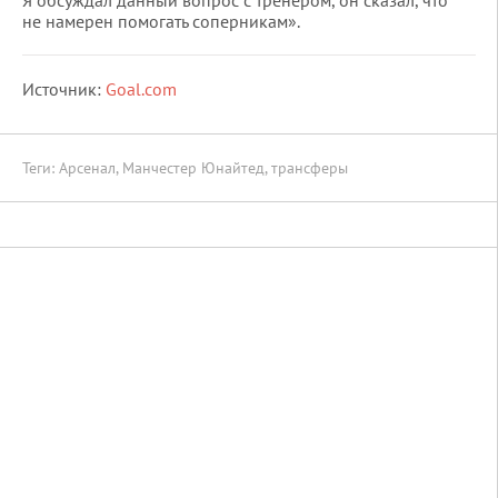
Я обсуждал данный вопрос с тренером, он сказал, что
не намерен помогать соперникам».
Источник:
Goal.com
Теги:
Арсенал
,
Манчестер Юнайтед
,
трансферы