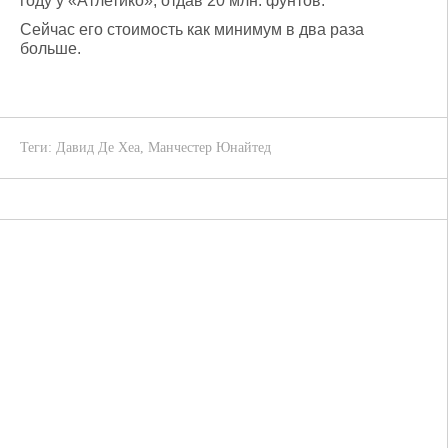
году у «Атлетико», отдав 20 млн. фунтов.
Сейчас его стоимость как минимум в два раза
больше.
Теги:
Давид Де Хеа
,
Манчестер Юнайтед