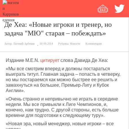
Де Хеа: «Новые игроки и тренер, но
задача "МЮ" старая – побеждать»
Автор:
Евгений Арбенин
30.09.2014
Рубрика:
Новости
Комментарии
Издание M.E.N.
цитирует
слова Давида Де Хеа:
«Мы все смотрим вперед и должны постараться
выиграть титул. Главная задача – попасть в четверку,
но мы постараемся как можно быстрее ее решить и
замахнуться на большее, Премьер-Лигу и Кубок
Англии».
«Очень странно и непривычно не играть в середине
недели. Мы все привыкли к Лиге Чемпионов, и,
конечно, нам трудно. С другой стороны, есть больше
времени для подготовки к следующему туру».
«Новая эра, новый менеджер, новые игроки – все