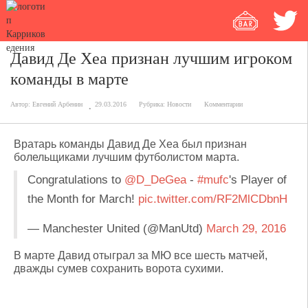
Давид Де Хеа признан лучшим игроком
команды в марте
Автор:
Евгений Арбенин
29.03.2016
Рубрика:
Новости
Комментарии
Вратарь команды Давид Де Хеа был признан
болельщиками лучшим футболистом марта.
Congratulations to
@D_DeGea
-
#mufc
's Player of
the Month for March!
pic.twitter.com/RF2MlCDbnH
— Manchester United (@ManUtd)
March 29, 2016
В марте Давид отыграл за МЮ все шесть матчей,
дважды сумев сохранить ворота сухими.