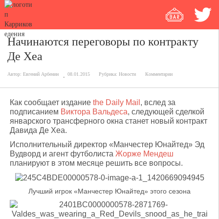
Начинаются переговоры по контракту
Де Хеа
Автор:
Евгений Арбенин
08.01.2015
Рубрика:
Новости
Комментарии
Как сообщает издание
the Daily Mail
, вслед за
подписанием
Виктора Вальдеса
, следующей сделкой
январского трансферного окна станет новый контракт
Давида Де Хеа.
Исполнительный директор «Манчестер Юнайтед» Эд
Вудворд и агент футболиста
Жорже Мендеш
планируют в этом месяце решить все вопросы.
Лучший игрок «Манчестер Юнайтед» этого сезона