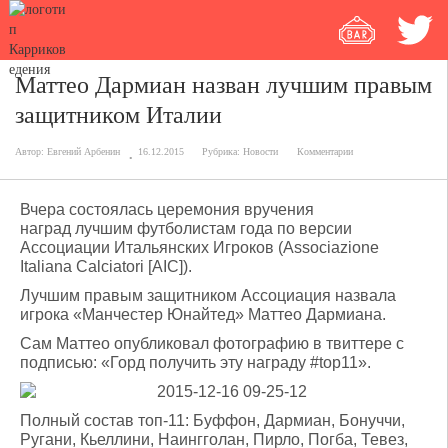
Маттео Дармиан назван лучшим правым
защитником Италии
Автор:
Евгений Арбенин
16.12.2015
Рубрика:
Новости
Комментарии
Вчера состоялась церемония вручения
наград лучшим футболистам года по версии
Ассоциации Итальянских Игроков (Associazione
Italiana Calciatori [AIC]).
Лучшим правым защитником Ассоциация назвала
игрока «Манчестер Юнайтед» Маттео Дармиана.
Сам Маттео опубликовал фотографию в твиттере с
подписью: «Горд получить эту награду #top11».
Полный состав топ-11: Буффон, Дармиан, Бонуччи,
Ругани, Кьеллини, Наингголан, Пирло, Погба, Тевез,