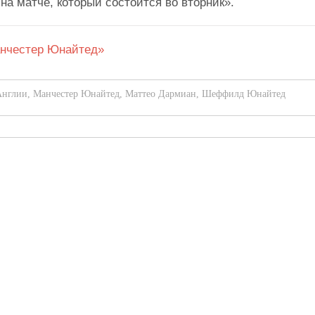
на матче, который состоится во вторник».
нчестер Юнайтед»
Англии
,
Манчестер Юнайтед
,
Маттео Дармиан
,
Шеффилд Юнайтед