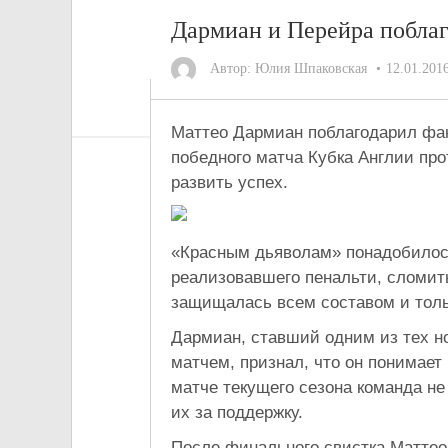
Дармиан и Перейра поблаг
Автор:
Юлия Шпаковская
12.01.201
Маттео Дармиан поблагодарил фан
победного матча Кубка Англии п
развить успех.
«Красным дьяволам» понадобилос
реализовавшего пенальти, сломит
защищалась всем составом и толь
Дармиан, ставший одним из тех н
матчем, признал, что он понимает
матче текущего сезона команда не
их за поддержку.
После финального свистка Маттео