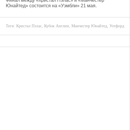
Финал между «Кристал Пэлас» и «Манчестер
Юнайтед» состоится на «Уэмбли» 21 мая.
Теги:
Кристал Пэлас
,
Кубок Англии
,
Манчестер Юнайтед
,
Уотфорд