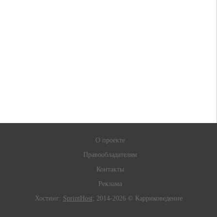
О проекте
Правообладателям
Контакты
Реклама
Хостинг:
SprintHost
; 2014-2026 © Карриковедение