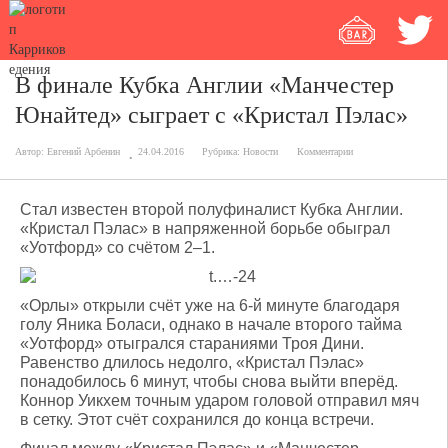
В финале Кубка Англии «Манчестер
Юнайтед» сыграет с «Кристал Пэлас»
Автор:
Евгений Арбенин
24.04.2016
Рубрика:
Новости
Комментарии
Стал известен второй полуфиналист Кубка Англии.
«Кристал Пэлас» в напряженной борьбе обыграл
«Уотфорд» со счётом 2–1.
«Орлы» открыли счёт уже на 6-й минуте благодаря
голу Яника Боласи, однако в начале второго тайма
«Уотфорд» отыгрался стараниями Троя Дини.
Равенство длилось недолго, «Кристал Пэлас»
понадобилось 6 минут, чтобы снова выйти вперёд.
Коннор Уикхем точным ударом головой отправил мяч
в сетку. Этот счёт сохранился до конца встречи.