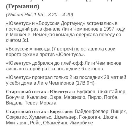
(Германия)
(William Hill: 1.95 – 3.20 – 4.20)
«Ювентус» и «Боруссия Дортмунд» встречались в
последний раз в финале Лиги Чемпионов в 1997 году
в Мюнхене. Немецкая команда одержала победу со
счетом 3:1
«Боруссия» никогда (7 встреч) не оставляла свои
ворота сухими против «Ювентуса».
«Ювентус» добрался до плей-офф Лиги Чемпионов
лишь во второй раз за последние 6 сезонов.
«Ювентус» проиграл только 2 из последних 28 матчей
у себя дома в Лиге Чемпионов (17В 9Н).
Стартовый состав «Ювентуса»:
Буффон, Лихштайнер,
Бонуччи, Кьеллини, Эвра, Маркизио, Пирло, Погба,
Видаль, Тевез, Мората
Стартовый состав «Боруссии»:
Вайденфеллер, Пищек,
Сократис, Хуммельс, Шмельцер, Гюндоган, Шахин,
Мхитарян, Ройс, Обамейянг, Иммобиле