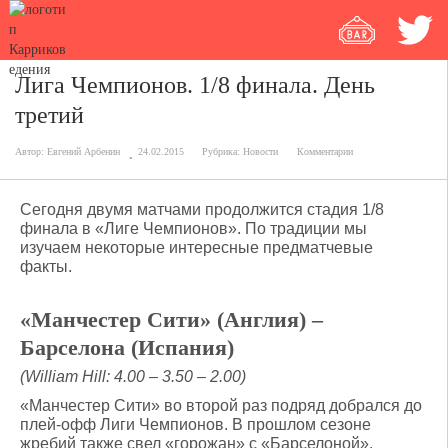
Лига Чемпионов. 1/8 финала. День
третий
Автор:
Евгений Арбенин
24.02.2015
Рубрика:
Новости
Комментарии
Сегодня двумя матчами продолжится стадия 1/8
финала в «Лиге Чемпионов». По традиции мы
изучаем некоторые интересные предматчевые
факты.
«Манчестер Сити» (Англия) –
Барселона (Испания)
(William Hill: 4.00 – 3.50 – 2.00)
«Манчестер Сити» во второй раз подряд добрался до
плей-офф Лиги Чемпионов. В прошлом сезоне
жребий также свел «горожан» с «Барселоной».