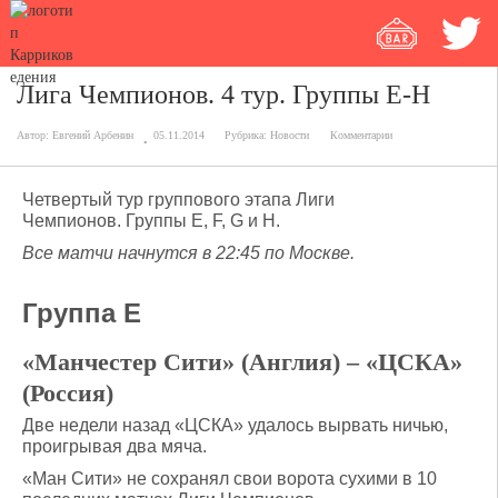
Лига Чемпионов. 4 тур. Группы E-H
Автор:
Евгений Арбенин
05.11.2014
Рубрика:
Новости
Комментарии
Четвертый тур группового этапа Лиги
Чемпионов. Группы E, F, G и H.
Все матчи начнутся в 22:45 по Москве.
Группа E
«Манчестер Сити» (Англия) – «ЦСКА»
(Россия)
Две недели назад «ЦСКА» удалось вырвать ничью,
проигрывая два мяча.
«Ман Сити» не сохранял свои ворота сухими в 10