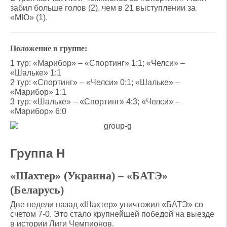
забил больше голов (2), чем в 21 выступлении за
«МЮ» (1).
Положение в группе:
1 тур: «Марибор» – «Спортинг» 1:1; «Челси» –
«Шальке» 1:1
2 тур: «Спортинг» – «Челси» 0:1; «Шальке» –
«Марибор» 1:1
3 тур: «Шальке» – «Спортинг» 4:3; «Челси» –
«Марибор» 6:0
Группа H
«Шахтер» (Украина) – «БАТЭ»
(Беларусь)
Две недели назад «Шахтер» уничтожил «БАТЭ» со
счетом 7-0. Это стало крупнейшей победой на выезде
в истории Лиги Чемпионов.