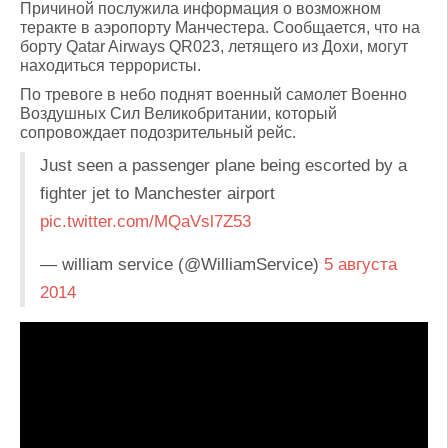
Причиной послужила информация о возможном
теракте в аэропорту Манчестера. Сообщается, что на
борту Qatar Airways QR023, летящего из Дохи, могут
находиться террористы.
По тревоге в небо поднят военный самолет Военно
Воздушных Сил Великобритании, который
сопровождает подозрительный рейс.
Just seen a passenger plane being escorted by a
fighter jet to Manchester airport
pic.twitter.com/MQaVsl7Z53
— william service (@WilliamService)
5 августа
2014