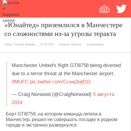
«Юнайтед» приземлился в Манчестере
со сложностями из-за угрозы теракта
Автор:
Евгений Арбенин
05.08.2014
Рубрика:
Новости
Комментарии
Manchester United's flight GTI8758 being diverted
due to a terror threat at the Manchester airport.
#MUFC
pic.twitter.com/Ccwq3oj81D
— Craig Norwood (@CraigNorwood)
5 августа
2014
Борт GTI8758, на котором команда летела в
Манчестер, решил не совершать посадку в родном
городе и экстренно развернулся.