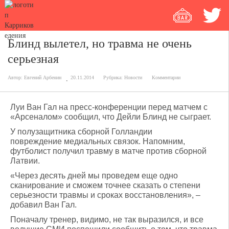
Блинд вылетел, но травма не очень
серьезная
Автор:
Евгений Арбенин
20.11.2014
Рубрика:
Новости
Комментарии
Луи Ван Гал на пресс-конференции перед матчем с
«Арсеналом» сообщил, что Дейли Блинд не сыграет.
У полузащитника сборной Голландии
повреждение медиальных связок. Напомним,
футболист получил травму в матче против сборной
Латвии.
«Через десять дней мы проведем еще одно
сканирование и сможем точнее сказать о степени
серьезности травмы и сроках восстановления», –
добавил Ван Гал.
Поначалу тренер, видимо, не так выразился, и все