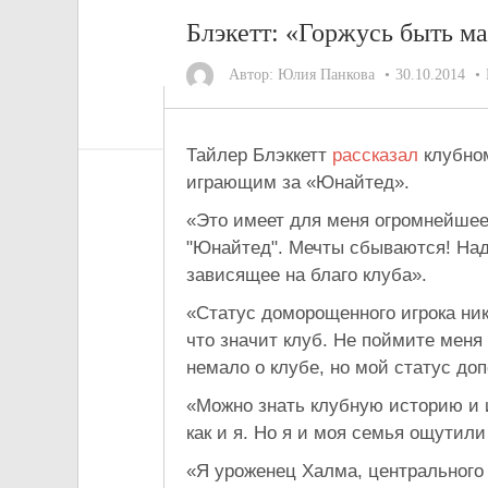
Блэкетт: «Горжусь быть м
Автор:
Юлия Панкова
30.10.2014
Тайлер Блэккетт
рассказал
клубно
играющим за «Юнайтед».
«Это имеет для меня огромнейшее 
"Юнайтед". Мечты сбываются! Над
зависящее на благо клуба».
«Статус доморощенного игрока ника
что значит клуб. Не поймите мен
немало о клубе, но мой статус до
«Можно знать клубную историю и и
как и я. Но я и моя семья ощутили
«Я уроженец Халма, центрального 