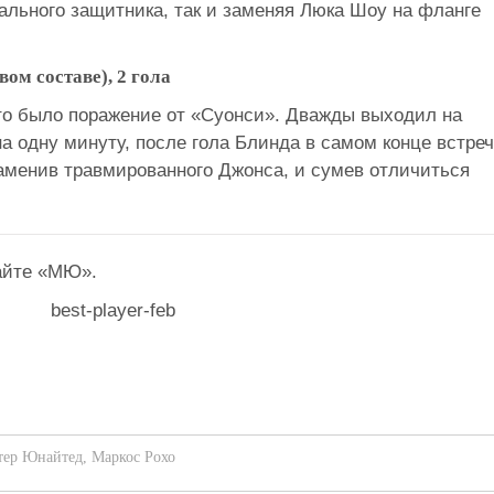
ального защитника, так и заменяя Люка Шоу на фланге
вом составе), 2 гола
это было поражение от «Суонси». Дважды выходил на
на одну минуту, после гола Блинда в самом конце встре
заменив травмированного Джонса, и сумев отличиться
айте «МЮ».
тер Юнайтед
,
Маркос Рохо