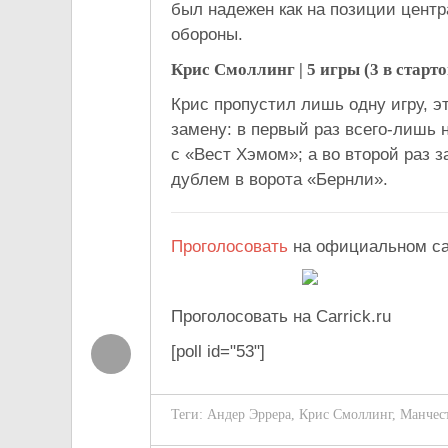
был надежен как на позиции центр
обороны.
Крис Смоллинг |
5 игры (3 в старто
Крис пропустил лишь одну игру, 
замену: в первый раз всего-лишь 
с «Вест Хэмом»; а во второй раз 
дублем в ворота «Бернли».
Проголосовать
на официальном с
Проголосовать на Carrick.ru
[poll id="53"]
Теги:
Андер Эррера
,
Крис Смоллинг
,
Манчес