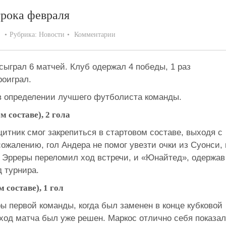
грока февраля
Рубрика:
Новости
Комментарии
ыграл 6 матчей. Клуб одержал 4 победы, 1 раз
роиграл.
в определении лучшего футболиста команды.
м составе), 2 гола
итник смог закрепиться в стартовом составе, выходя с
сожалению, гол Андера не помог увезти очки из Суонси, 
л Эрреры переломил ход встречи, и «Юнайтед», одержав
 турнира.
м составе), 1 гол
ры первой команды, когда был заменен в конце кубковой
ход матча был уже решен. Маркос отлично себя показал