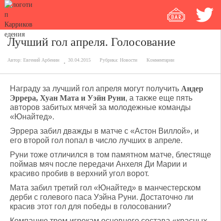
Лучший гол апреля. Голосование
Автор:
Евгений Арбенин
30.04.2015
Рубрика:
Новости
Комментарии
Награду за лучший гол апреля могут получить
Андер
Эррера, Хуан Мата и Уэйн Руни
, а также еще пять
авторов забитых мячей за молодежные команды
«Юнайтед».
Эррера забил дважды в матче с «Астон Виллой», и
его второй гол попал в число лучших в апреле.
Руни тоже отличился в том памятном матче, блестяще
поймав мяч после передачи Анхеля Ди Марии и
красиво пробив в верхний угол ворот.
Мата забил третий гол «Юнайтед» в манчестерском
дерби с голевого паса Уэйна Руни. Достаточно ли
красив этот гол для победы в голосовании?
Компанию трем игрокам основного состава «красных