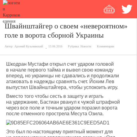
Швайнштайгер о своем «невероятном»
голе в ворота сборной Украины
Автор:
Арсений Кузьминский
13.06.2016
Рубрика:
Новости
Комментарии
Шкодран Мустафи открыл счет ударом головой
в начале первого тайма и вывел свою команду
вперед, но украинцы не сдавались и продолжали
атаковать в надежды сравнять счет. Йохим Лев
выпустил Швайнштайгера, чтобы успокоить игру.
Вместо того чтобы сесть в защиту и играть
на удержание, Бастиан рванул к чужой штрафной
через все поле и точным ударом поразил ворота
после отменного прострела Месута Озила.
Это был по-настоящему приятный момент для