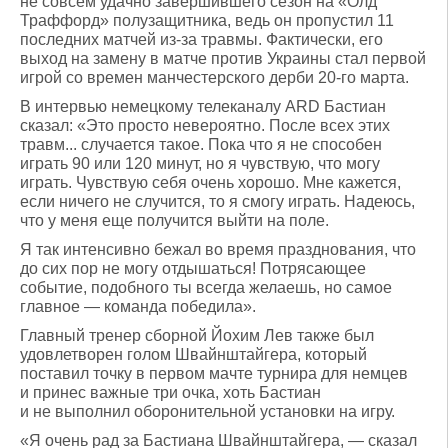
не совсем удачно завершившего сезон на «Олд
Траффорд» полузащитника, ведь он пропустил 11
последних матчей из-за травмы. Фактически, его
выход на замену в матче против Украины стал первой
игрой со времен манчестерского дерби 20-го марта.
В интервью немецкому телеканалу ARD Бастиан
сказал: «Это просто невероятно. После всех этих
травм... случается такое. Пока что я не способен
играть 90 или 120 минут, но я чувствую, что могу
играть. Чувствую себя очень хорошо. Мне кажется,
если ничего не случится, то я смогу играть. Надеюсь,
что у меня еще получится выйти на поле.
Я так интенсивно бежал во время празднования, что
до сих пор не могу отдышаться! Потрясающее
событие, подобного ты всегда желаешь, но самое
главное — команда победила».
Главный тренер сборной Йохим Лев также был
удовлетворен голом Швайнштайгера, который
поставил точку в первом мачте турнира для немцев
и принес важные три очка, хоть Бастиан
и не выполнил оборонительной установки на игру.
«Я очень рад за Бастиана Швайнштайгера, — сказал