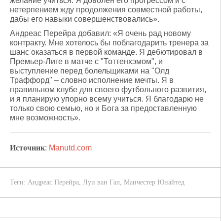
желание учиться. Я доволен его прогрессом и с
нетерпением жду продолжения совместной работы,
дабы его навыки совершенствовались».
Андреас Перейра добавил: «Я очень рад новому
контракту. Мне хотелось бы поблагодарить тренера за
шанс оказаться в первой команде. Я дебютировал в
Премьер-Лиге в матче с "Тоттенхэмом", и
выступление перед болельщиками на "Олд
Траффорд" – словно исполнение мечты. Я в
правильном клубе для своего футбольного развития,
и я планирую упорно всему учиться. Я благодарю не
только свою семью, но и Бога за предоставленную
мне возможность».
Источник
:
Manutd.com
Теги:
Андреас Перейра
,
Луи ван Гал
,
Манчестер Юнайтед