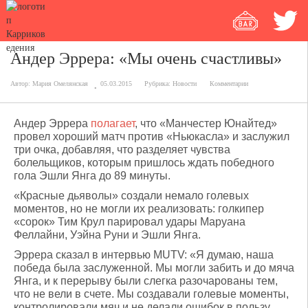
Андер Эррера: «Мы очень счастливы»
Автор:
Мария Омелянская
05.03.2015
Рубрика:
Новости
Комментарии
Андер Эррера
полагает
, что «Манчестер Юнайтед»
провел хороший матч против «Ньюкасла» и заслужил
три очка, добавляя, что разделяет чувства
болельщиков, которым пришлось ждать победного
гола Эшли Янга до 89 минуты.
«Красные дьяволы» создали немало голевых
моментов, но не могли их реализовать: голкипер
«сорок» Тим Крул парировал удары Маруана
Феллайни, Уэйна Руни и Эшли Янга.
Эррера сказал в интервью MUTV: «Я думаю, наша
победа была заслуженной. Мы могли забить и до мяча
Янга, и к перерыву были слегка разочарованы тем,
что не вели в счете. Мы создавали голевые моменты,
контролировали мяч и не делали ошибок в пользу