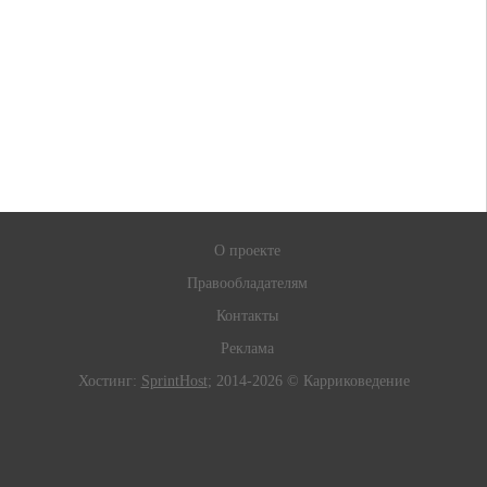
О проекте
Правообладателям
Контакты
Реклама
Хостинг:
SprintHost
; 2014-2026 © Карриковедение