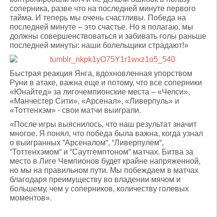
соперника, разве что на последней минуте первого
тайма. И теперь мы очень счастливы. Победа на
последней минуте – это счастье. Но я полагаю, мы
должны совершенствоваться и забивать голы раньше
последней минуты: наши болельщики страдают!»
Быстрая реакция Янга, вдохновленная упорством
Руни в атаке, важна еще и потому, что все соперники
«Юнайтед» за лигочемпионские места – «Челси»,
«Манчестер Сити», «Арсенал», «Ливерпуль» и
«Тоттенхэм» - свои матчи выиграли.
«После игры выяснилось, что наш результат значит
многое. Я понял, что победа была важна, когда узнал
о выигранных “Арсеналом“, “Ливерпулем“,
“Тоттенхэмом“ и “Саутгемптоном“ матчах. Битва за
место в Лиге Чемпионов будет крайне напряженной,
но мы на правильном пути. Мы побеждаем в матчах
благодаря преимуществу во владении мячом и
большему, чем у соперников, количеству голевых
моментов».