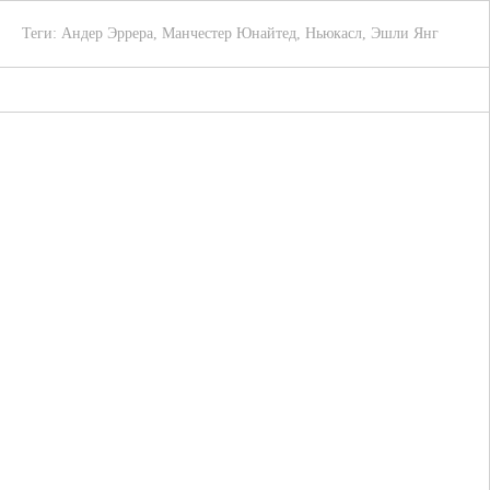
Теги:
Андер Эррера
,
Манчестер Юнайтед
,
Ньюкасл
,
Эшли Янг