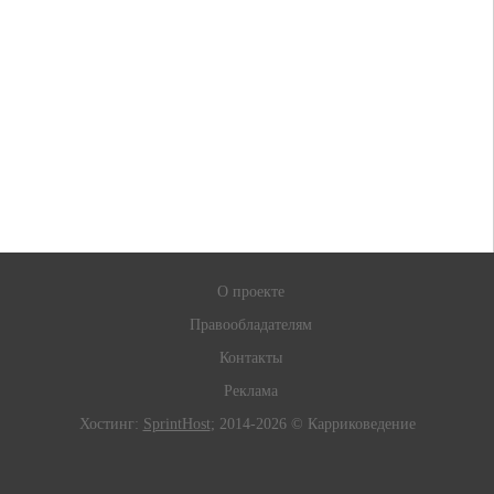
О проекте
Правообладателям
Контакты
Реклама
Хостинг:
SprintHost
; 2014-2026 © Карриковедение