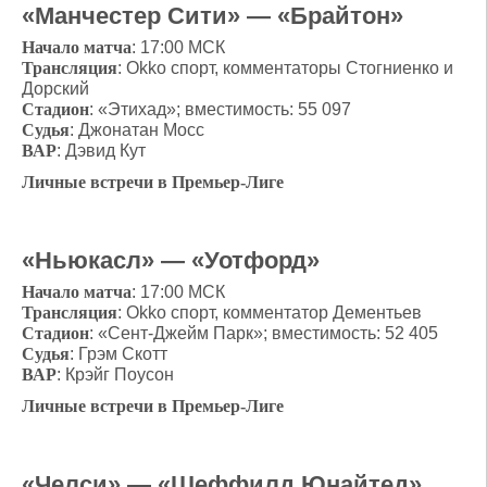
«Манчестер Сити» — «Брайтон»
Начало матча
: 17:00 МСК
Трансляция
: Okko cпорт, комментаторы Стогниенко и
Дорский
Стадион
: «Этихад»; вместимость: 55 097
Судья
: Джонатан Мосс
ВАР
: Дэвид Кут
Личные встречи в Премьер-Лиге
«Ньюкасл» — «Уотфорд»
Начало матча
: 17:00 МСК
Трансляция
: Okko cпорт, комментатор Дементьев
Стадион
: «Сент-Джейм Парк»; вместимость: 52 405
Судья
: Грэм Скотт
ВАР
: Крэйг Поусон
Личные встречи в Премьер-Лиге
«Челси» — «Шеффилд Юнайтед»