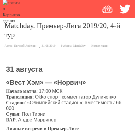
Matchday. Премьер-Лига 2019/20, 4-й
тур
Автор:
Евгений Арбенин
31.08.2019
Рубрика:
MatchDay
Комментарии
31 августа
«Вест Хэм» — «Норвич»
Начало матча
: 17:00 МСК
Трансляция
: Okko cпорт, комментатор Дуличенко
Стадион
: «Олимпийский стадион»; вместимость: 66
000
Судья
: Пол Тирни
ВАР
: Андре Марринер
Личные встречи в Премьер-Лиге