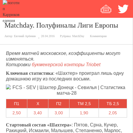
Matchday. Полуфиналы Лиги Европы
Автор:
Евгений Арбенин
28.04.2016
Рубрика:
MatchDay
Комментарии
Время матчей московское, коэффициенты могут
изменяться.
Котировки
букмекерской конторы Triobet
Ключевая статистика
: «Шахтер» проиграл лишь одну
домашнюю игру из последних восьми.
П1
X
П2
ТМ 2,5
ТБ 2,5
2,50
3,40
3,00
1,90
2,05
Стартовый состав «Шахтера»
: Пятов, Срна, Кучер,
Ракицкий, Исмаили, Малышев, Степаненко, Марлос,