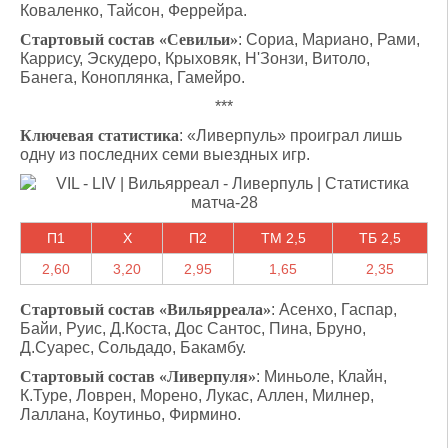
Коваленко, Тайсон, Феррейра.
Стартовый состав «Севильи»
: Сориа, Мариано, Рами,
Каррису, Эскудеро, Крыховяк, Н'Зонзи, Витоло,
Банега, Коноплянка, Гамейро.
***
Ключевая статистика
: «Ливерпуль» проиграл лишь
одну из последних семи выездных игр.
П1
X
П2
ТМ 2,5
ТБ 2,5
2,60
3,20
2,95
1,65
2,35
Стартовый состав «Вильярреала»
: Асенхо, Гаспар,
Байи, Руис, Д.Коста, Дос Сантос, Пина, Бруно,
Д.Суарес, Сольдадо, Бакамбу.
Стартовый состав «Ливерпуля»
: Миньоле, Клайн,
К.Туре, Ловрен, Морено, Лукас, Аллен, Милнер,
Лаллана, Коутиньо, Фирмино.