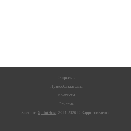
О проекте
Правообладателям
Контакты
Реклама
Хостинг:
SprintHost
; 2014-2026 © Карриковедение