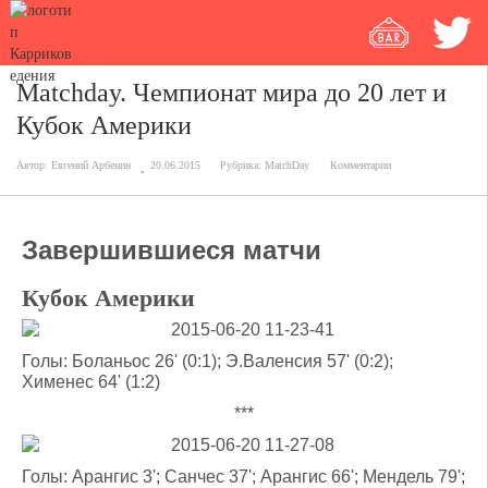
Matchday. Чемпионат мира до 20 лет и
Кубок Америки
Автор:
Евгений Арбенин
20.06.2015
Рубрика:
MatchDay
Комментарии
Завершившиеся матчи
Кубок Америки
Голы: Боланьос 26' (0:1); Э.Валенсия 57' (0:2);
Хименес 64' (1:2)
***
Голы: Арангис 3'; Санчес 37'; Арангис 66'; Мендель 79';